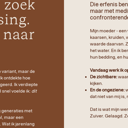
p zoek
Die erfenis ben
maar met medita
sing.
confronterend
k naar
Mijn moeder - een w
kaarsen, kruiden, 
waarde daarvan. Zi
het water. En ik b
hun bedding, en hu
Vandaag werk ik o
e variant, maar de
De zichtbare:
waari
Ik ontdekte hoe
kijken.
egeerd. Ik verdiepte
En de ongeziene:
w
 snel voelde ik:
dit
dat niet van mij is
Dat is wat mijn wer
eg generaties met
Zuiver. Gelaagd. Z
l, maar een
. Wat ik jarenlang