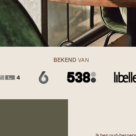
BEKEND
VAN
Ik ben oud-beroeps