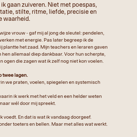
 ik gaan zuiveren. Niet met poespas,
tie, stilte, ritme, liefde, precisie en
e waarheid.
ijze vrouw - gaf mij al jong de sleutel: pendelen,
werken met energie. Pas later begreep ik de
j plantte het zaad. Mijn teachers en leraren gaven
en hen allemaal diep dankbaar. Voor hun scherpte,
n ogen die zagen wat ik zelf nog niet kon voelen.
p twee lagen.
n we praten, voelen, spiegelen en systemisch
aarin ik werk met het veld en een helder weten
, maar wél door mij spreekt.
k voedt. En dat is wat ik vandaag doorgeef.
onder toeters en bellen. Maar met alles wat werkt.