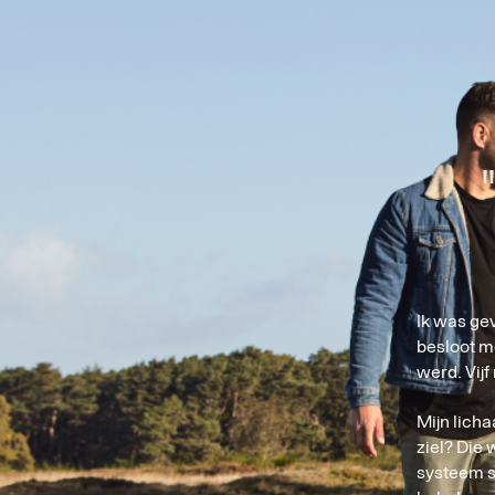
Ik was gev
besloot me
werd. Vijf
Mijn licha
ziel? Die 
systeem st