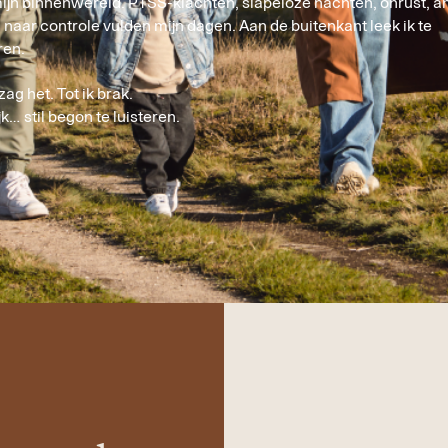
ijn binnenwereld. PTSS-klachten, slapeloze nachten, onrust, a
naar controle vulden mijn dagen. Aan de buitenkant leek ik te
ren.
g het. Tot ik brak.
jk… stil begon te luisteren.