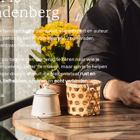
adenberg
k familietrauma therapeut, slaapexpert en auteur.
r, vandaag ben ik vooral leraar, zoon, vader,
ent van het leven.
e: jou begeleiden om terug te keren naar wie je
 simpelweg ‘beter’ te maken, maar om je te helpen
langer dienen. Vanuit die plek ontstaat
rust en
, liefhebben, creëren
en
echt verbinden
.
al.