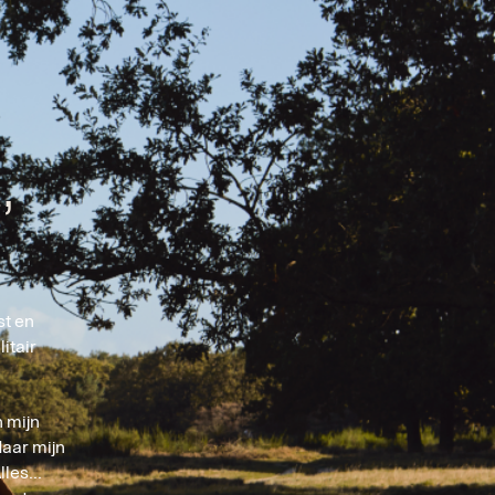
,
st en
itair
n mijn
aar mijn
les...