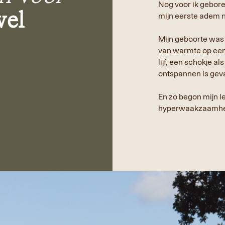
Nog voor ik gebore
wel
mijn eerste adem na
Mijn geboorte was t
van warmte op een 
lijf, een schokje a
ontspannen is geva
En zo begon mijn l
hyperwaakzaamheid