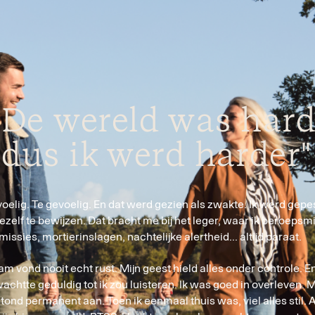
"De wereld was hard
dus ik werd harder"
oelig. Te gevoelig. En dat werd gezien als zwakte. Ik werd gepe
zelf te bewijzen. Dat bracht me bij het leger, waar ik beroepsmil
 missies, mortierinslagen, nachtelijke alertheid... altijd paraat.
am vond nooit echt rust. Mijn geest hield alles onder controle. E
wachtte geduldig tot ik zou luisteren. Ik was goed in overleven.
M
ond permanent aan. Toen ik eenmaal thuis was, viel alles stil. Al