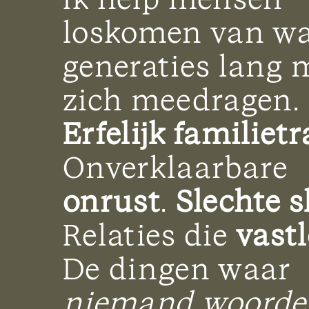
loskomen van wat
generaties lang 
zich meedragen.
Erfelijk familie
Onverklaarbare
onrust
.
Slechte s
Relaties die
vast
De dingen waar
niemand woorde