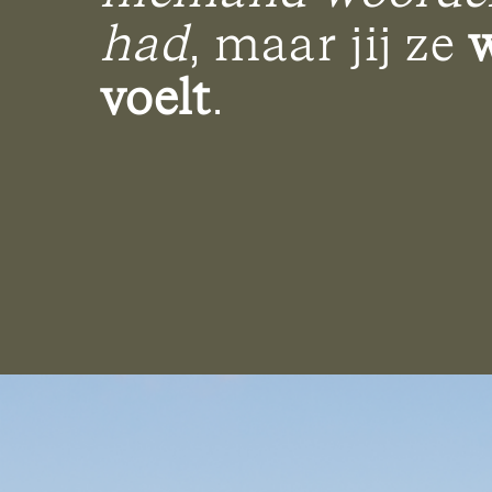
had
, maar jij ze
voelt
.