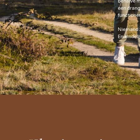
behalve m
een drang 
functione
Niemand za
En eindeli