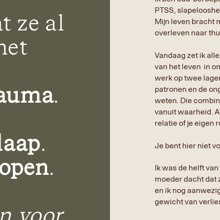
PTSS, slapelooshe
 ze al
Mijn leven bracht m
overleven naar th
met
Vandaag zet ik alle
van het leven in om
werk op twee lagen
trauma
.
patronen en de on
weten. Die combina
vanuit waarheid. Al
relatie of je eigen 
laap
.
Je bent hier niet 
lopen
.
Ik was de helft va
moeder dacht dat z
en ik nog aanwezig
gewicht van verlies
n voor