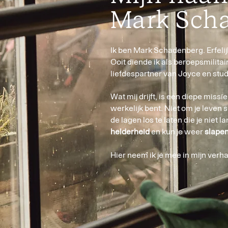
Mark Sch
Ik ben Mark Schadenberg. Erfelij
Ooit diende ik als beroepsmilitai
liefdespartner van Joyce en stud
Wat mij drijft, is een diepe missi
werkelijk bent. Niet om je leven
de lagen los te laten die je niet 
helderheid
en kun je weer
slapen
Hier neem ik je mee in mijn verha