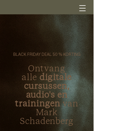
BLACK FRIDAY DEAL 50 % KORTING
Ontvang
alle
digitale
cursussen,
audio's en
trainingen
van
Mark
Schadenberg