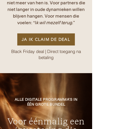
niet meer van hen is. Voor partners die
niet langer in oude dynamieken willen
blijven hangen. Voor mensen die
voelen: “I
k wil mezelf terug.
”
JA IK CLAIM DE DEAL
Black Friday deal | Direct toegang na
betaling
ALLE DIGITALE PROGRAMMA’S IN
ÉÉN GROTE BUNDEL
Voor éénmalig een