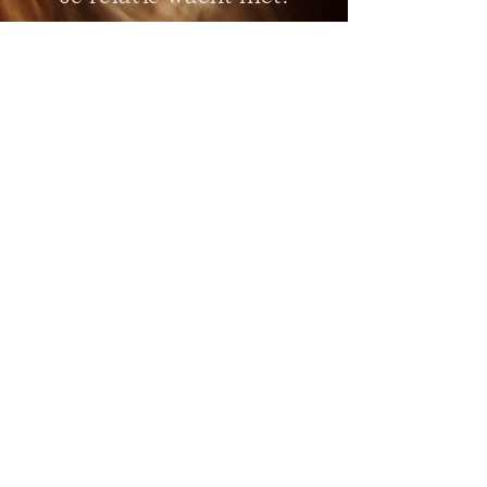
Waarom deze
deal nu
claimen?
Omdat heling niet lineair is. Je hebt
soms tools nodig voor je relatie. Soms
iets voor je lichaam. Soms iets voor je
energie. Soms iets voor jouw plek in het
systeem.
En soms alles tegelijk.
Dit pakket geeft je exact wat je nodig